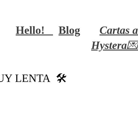
Hello!
Blog
Cartas a
Hystera
💌
UY LENTA
🛠️