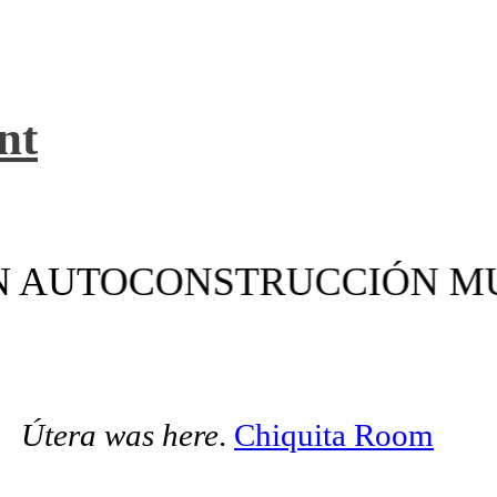
nt
N AUTOCONSTRUCCIÓN M
Útera was here
.
Chiquita Room