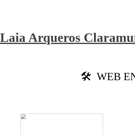
Laia Arqueros Claramu
🛠️
WEB E